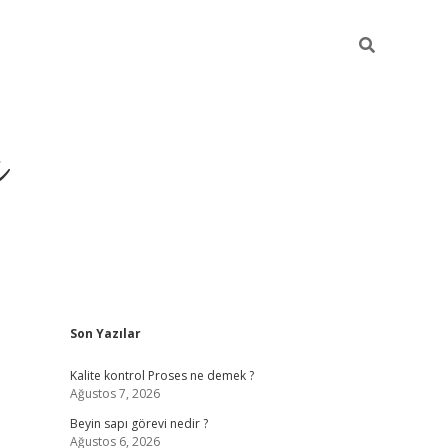
ı
Sidebar
Son Yazılar
vdcasino g
Kalite kontrol Proses ne demek ?
Ağustos 7, 2026
Beyin sapı görevi nedir ?
Ağustos 6, 2026