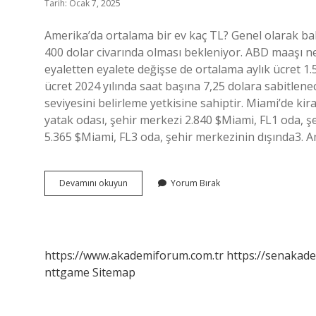
Tarih: Ocak 7, 2025
Amerika’da ortalama bir ev kaç TL? Genel olarak bak
400 dolar civarında olması bekleniyor. ABD maaşı ne
eyaletten eyalete değişse de ortalama aylık ücret 1.5
ücret 2024 yılında saat başına 7,25 dolara sabitlen
seviyesini belirleme yetkisine sahiptir. Miami’de ki
yatak odası, şehir merkezi 2.840 $Miami, FL1 oda, ş
5.365 $Miami, FL3 oda, şehir merkezinin dışında3. 
Abd
Devamını okuyun
Yorum Bırak
Kira
Ne
Kadar
https://www.akademiforum.com.tr
https://senakade
nttgame
Sitemap