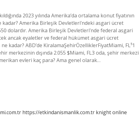
ıldığında 2023 yılında Amerika’da ortalama konut fiyatının
 kadar? Amerika Birleşik Devletleri’ndeki asgari ücret
50 dolardır. Amerika Birleşik Devletleri’nde federal asgari
ecek ancak eyaletler ve federal hükümet asgari ücret
ra ne kadar? ABD’de KiralamaŞehirÖzelliklerFiyatMiami, FL⁵1
ehir merkezinin dışında 2.055 $Miami, FL3 oda, şehir merkezi
Amerikan evleri kaç para? Ama genel olarak…
mi.com.tr
https://etkindanismanlik.com.tr
knight online