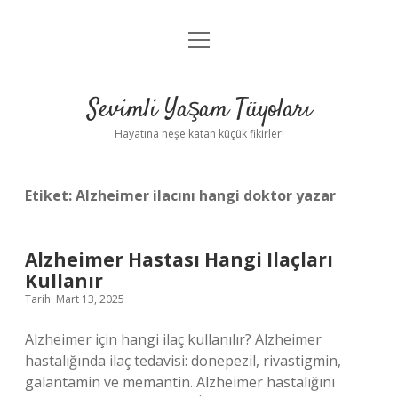
menüyü
Anasayfa
aç
Gizlilik Politikası
Sevimli Yaşam Tüyoları
Yasal Uyarı
Hayatına neşe katan küçük fikirler!
Hakkımızda
Etiket:
Alzheimer ilacını hangi doktor yazar
Alzheimer Hastası Hangi Ilaçları
Kullanır
Tarih: Mart 13, 2025
Alzheimer için hangi ilaç kullanılır? Alzheimer
hastalığında ilaç tedavisi: donepezil, rivastigmin,
galantamin ve memantin. Alzheimer hastalığını