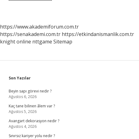
Hastası
Hangi
Ilaçları
Kullanır
https://www.akademiforum.com.tr
https://senakademi.com.tr
https://etkindanismanlik.com.tr
knight online
nttgame
Sitemap
Sidebar
Son Yazılar
Beyin sapı görevi nedir ?
Ağustos 6, 2026
Kaç tane bilinen âlem var ?
Ağustos 5, 2026
Avangart dekorasyon nedir ?
Ağustos 4, 2026
Sınırsız kariyer yolu nedir ?