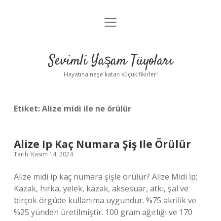
menüyü
Anasayfa
aç
Gizlilik Politikası
Sevimli Yaşam Tüyoları
Yasal Uyarı
Hayatına neşe katan küçük fikirler!
Hakkımızda
Etiket:
Alize midi ile ne örülür
Alize Ip Kaç Numara Şiş Ile Örülür
Tarih: Kasım 14, 2024
Alize midi ip kaç numara şişle örülür? Alize Midi İp;
Kazak, hırka, yelek, kazak, aksesuar, atkı, şal ve
birçok örgüde kullanıma uygundur. %75 akrilik ve
%25 yünden üretilmiştir. 100 gram ağırlığı ve 170