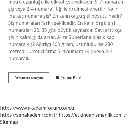
metre uzunluğu ile dikkat çekmektedir. 5-7 numaralı
şiş veya 2-4 numaralı tığ ile örülmesi önerilir. Kalın
ipe kaç numara şiş? En kalın örgü şişi boyutu nedir?
Şiş numaraları farklı şekildedir. En kalın örgü şişi
numaraları 20, 35 gibi büyük sayılardır. Sayı arttıkça
şişin kalınlığı da artar. Alize Süperlana klasik kaç
numara şiş? Ağırlığı 100 gram, uzunluğu ise 280
metredir. Üretici firma 3-4 numaralı şiş veya 3-4
numaralı…
Alize
Devamını okuyun
Yorum Bırak
Ip
Kaç
Numara
Şiş
Ile
https://www.akademiforum.com.tr
Örülür
https://senakademi.com.tr
https://etkindanismanlik.com.tr
Sitemap