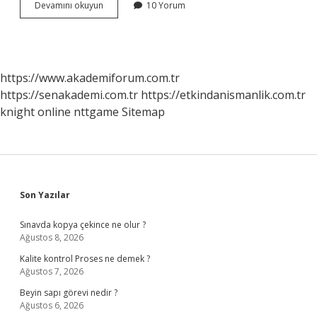
Disiplinsiz
Devamını okuyun
10 Yorum
Yayın
Nedir
https://www.akademiforum.com.tr
https://senakademi.com.tr
https://etkindanismanlik.com.tr
knight online
nttgame
Sitemap
Sidebar
Son Yazılar
Sınavda kopya çekince ne olur ?
Ağustos 8, 2026
Kalite kontrol Proses ne demek ?
Ağustos 7, 2026
Beyin sapı görevi nedir ?
Ağustos 6, 2026