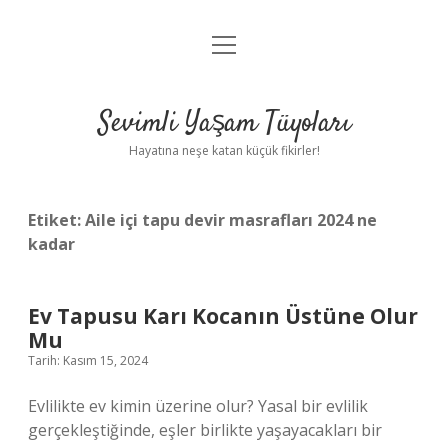
menüyü
Anasayfa
aç
Gizlilik Politikası
Sevimli Yaşam Tüyoları
Yasal Uyarı
Hayatına neşe katan küçük fikirler!
Hakkımızda
Etiket:
Aile içi tapu devir masrafları 2024 ne
kadar
Ev Tapusu Karı Kocanın Üstüne Olur
Mu
Tarih: Kasım 15, 2024
Evlilikte ev kimin üzerine olur? Yasal bir evlilik
gerçekleştiğinde, eşler birlikte yaşayacakları bir