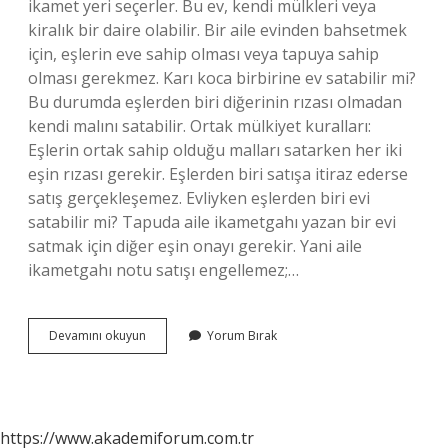
ikamet yeri seçerler. Bu ev, kendi mülkleri veya
kiralık bir daire olabilir. Bir aile evinden bahsetmek
için, eşlerin eve sahip olması veya tapuya sahip
olması gerekmez. Karı koca birbirine ev satabilir mi?
Bu durumda eşlerden biri diğerinin rızası olmadan
kendi malını satabilir. Ortak mülkiyet kuralları:
Eşlerin ortak sahip olduğu malları satarken her iki
eşin rızası gerekir. Eşlerden biri satışa itiraz ederse
satış gerçekleşemez. Evliyken eşlerden biri evi
satabilir mi? Tapuda aile ikametgahı yazan bir evi
satmak için diğer eşin onayı gerekir. Yani aile
ikametgahı notu satışı engellemez;…
Ev
Devamını okuyun
Yorum Bırak
Tapusu
Karı
Kocanın
Üstüne
Olur
https://www.akademiforum.com.tr
Mu