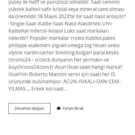
yüzey ile hafif ve pürüzsüz olmalıdır. Saat camının
yüksek kaliteli safir kristal veya mineral camı olması
da önemlidir.18 Mayıs 2023’te bir saat nasıl anlaşılır?
-Single-Saat ›Kalite-Saat-Nasil-Alasilirtek-Uhr›
KaliteAat-Infersil-Anlasil Lüks saat markaları
nelerdir? Popüler markalar rrolex hubllot.patek
philippe audemars piguet.omega tag heuer.seiko
ulysse nardin.cartier breitling.bulgari parai.kesks
chrono24 – o’clock dünyanın her yerinden ve
buychrono24.com.tr Acun Ilıcalı saati hangi marka?
Ilicali’nin Roberto Mancini serisi için saati her IS
ürününde bulunamıyor. ACUN-ISIKALI-DAN-CEM-
YILMAS … Erkek kol saat…
Hangi
Devamını okuyun
Yorum Bırak
Saat
Markaları
Iyi