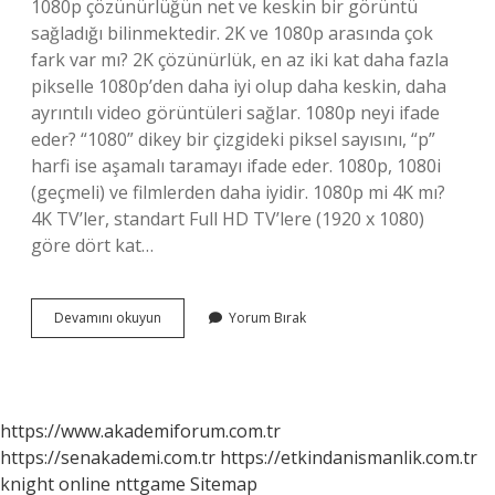
1080p çözünürlüğün net ve keskin bir görüntü
sağladığı bilinmektedir. 2K ve 1080p arasında çok
fark var mı? 2K çözünürlük, en az iki kat daha fazla
pikselle 1080p’den daha iyi olup daha keskin, daha
ayrıntılı video görüntüleri sağlar. 1080p neyi ifade
eder? “1080” dikey bir çizgideki piksel sayısını, “p”
harfi ise aşamalı taramayı ifade eder. 1080p, 1080i
(geçmeli) ve filmlerden daha iyidir. 1080p mi 4K mı?
4K TV’ler, standart Full HD TV’lere (1920 x 1080)
göre dört kat…
1080P
Devamını okuyun
Yorum Bırak
Monitör
Nedir
https://www.akademiforum.com.tr
https://senakademi.com.tr
https://etkindanismanlik.com.tr
knight online
nttgame
Sitemap