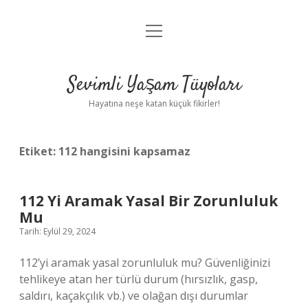
menüyü
Anasayfa
aç
Gizlilik Politikası
Sevimli Yaşam Tüyoları
Yasal Uyarı
Hayatına neşe katan küçük fikirler!
Hakkımızda
Etiket:
112 hangisini kapsamaz
112 Yi Aramak Yasal Bir Zorunluluk
Mu
Tarih: Eylül 29, 2024
112’yi aramak yasal zorunluluk mu? Güvenliğinizi
tehlikeye atan her türlü durum (hırsızlık, gasp,
saldırı, kaçakçılık vb.) ve olağan dışı durumlar