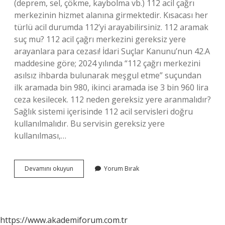
(deprem, sel, çökme, kaybolma vb.) 112 acil çağrı
merkezinin hizmet alanına girmektedir. Kısacası her
türlü acil durumda 112’yi arayabilirsiniz. 112 aramak
suç mu? 112 acil çağrı merkezini gereksiz yere
arayanlara para cezası! İdari Suçlar Kanunu’nun 42.A
maddesine göre; 2024 yılında “112 çağrı merkezini
asılsız ihbarda bulunarak meşgul etme” suçundan
ilk aramada bin 980, ikinci aramada ise 3 bin 960 lira
ceza kesilecek. 112 neden gereksiz yere aranmalıdır?
Sağlık sistemi içerisinde 112 acil servisleri doğru
kullanılmalıdır. Bu servisin gereksiz yere
kullanılması,…
112
Devamını okuyun
Yorum Bırak
Yi
Aramak
Yasal
Bir
Zorunluluk
https://www.akademiforum.com.tr
Mu