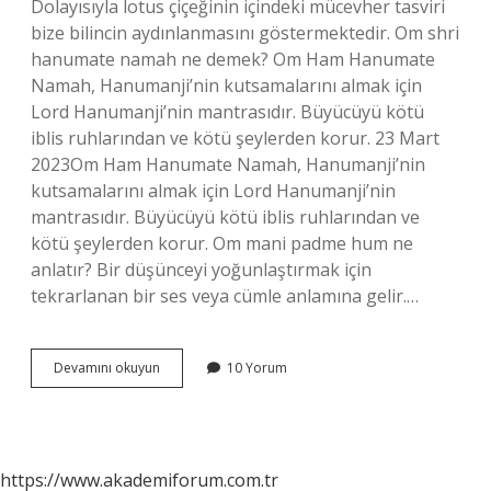
Dolayısıyla lotus çiçeğinin içindeki mücevher tasviri
bize bilincin aydınlanmasını göstermektedir. Om shri
hanumate namah ne demek? Om Ham Hanumate
Namah, Hanumanji’nin kutsamalarını almak için
Lord Hanumanji’nin mantrasıdır. Büyücüyü kötü
iblis ruhlarından ve kötü şeylerden korur. 23 Mart
2023Om Ham Hanumate Namah, Hanumanji’nin
kutsamalarını almak için Lord Hanumanji’nin
mantrasıdır. Büyücüyü kötü iblis ruhlarından ve
kötü şeylerden korur. Om mani padme hum ne
anlatır? Bir düşünceyi yoğunlaştırmak için
tekrarlanan bir ses veya cümle anlamına gelir.…
Om
Devamını okuyun
10 Yorum
Ah
Hum
Ne
Demek
https://www.akademiforum.com.tr