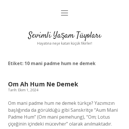
menüyü
Anasayfa
aç
Gizlilik Politikası
Sevimli Yaşam Tüyoları
Yasal Uyarı
Hayatına neşe katan küçük fikirler!
Hakkımızda
Etiket:
10 mani padme hum ne demek
Om Ah Hum Ne Demek
Tarih: Ekim 1, 2024
Om mani padme hum ne demek türkçe? Yazımızın
başlığında da görüldüğü gibi Sanskritçe “Aum Mani
Padme Hum” (Om mani pemehung), “Om; Lotus
çiçeğinin içindeki mücevher” olarak anılmaktadır.