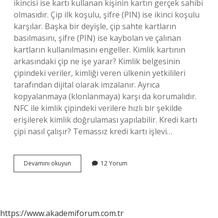
ikincisi ise kartı kullanan kişinin kartın gerçek sahibi
olmasıdır. Çip ilk koşulu, şifre (PIN) ise ikinci koşulu
karşılar. Başka bir deyişle, çip sahte kartların
basılmasını, şifre (PIN) ise kaybolan ve çalınan
kartların kullanılmasını engeller. Kimlik kartının
arkasındaki çip ne işe yarar? Kimlik belgesinin
çipindeki veriler, kimliği veren ülkenin yetkilileri
tarafından dijital olarak imzalanır. Ayrıca
kopyalanmaya (klonlanmaya) karşı da korumalıdır.
NFC ile kimlik çipindeki verilere hızlı bir şekilde
erişilerek kimlik doğrulaması yapılabilir. Kredi kartı
çipi nasıl çalışır? Temassız kredi kartı işlevi…
Kartların
Devamını okuyun
12 Yorum
Üzerindeki
Çip
Ne
Işe
Yarar
https://www.akademiforum.com.tr