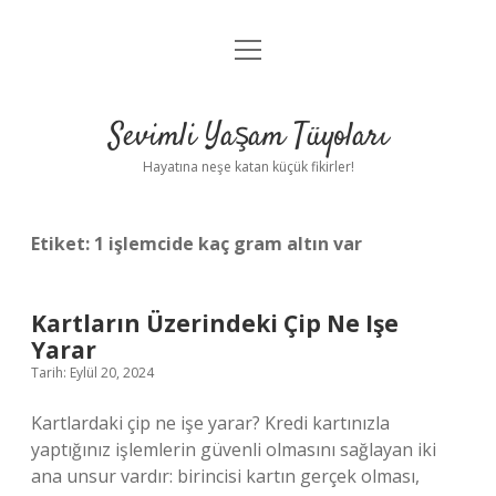
menüyü
Anasayfa
aç
Gizlilik Politikası
Sevimli Yaşam Tüyoları
Yasal Uyarı
Hayatına neşe katan küçük fikirler!
Hakkımızda
Etiket:
1 işlemcide kaç gram altın var
Kartların Üzerindeki Çip Ne Işe
Yarar
Tarih: Eylül 20, 2024
Kartlardaki çip ne işe yarar? Kredi kartınızla
yaptığınız işlemlerin güvenli olmasını sağlayan iki
ana unsur vardır: birincisi kartın gerçek olması,